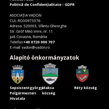
Politică de Confidențialitate - GDPR
ASOCIAŢIA VADON
CUI: RO30975376
Adresa: 520003, Sfântu Gheorghe
Str. Gróf Mikó Imre, nr. 11
jud. Covasna, România
Telefon:
+40 0720 000 707
E-mail: vadon@vadon.ro
Alapító önkormányzatok
Sepsiszentgyörgy
Maksa
Réty község
Polgármesteri
község
Hivatala