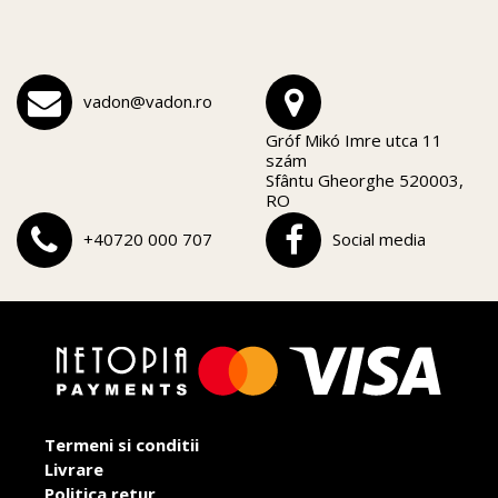
vadon@vadon.ro
Gróf Mikó Imre utca 11
szám
Sfântu Gheorghe 520003,
RO
+40720 000 707
Social media
Termeni si conditii
Livrare
Politica retur