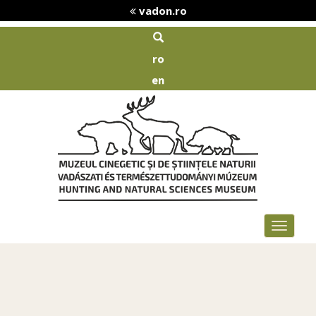
vadon.ro
ro
en
Toggle
navigat