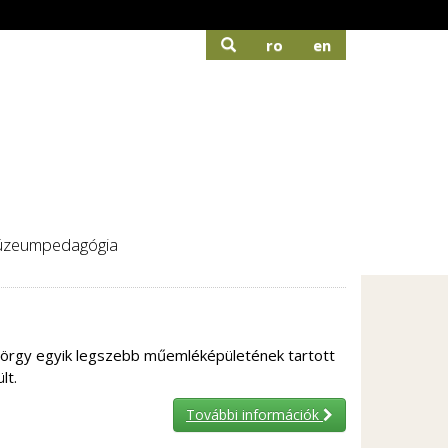
ro
en
zeumpedagógia
ntgyörgy egyik legszebb műemléképületének tartott
lt.
További információk