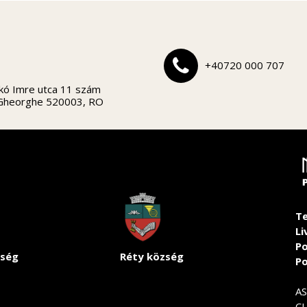
+40720 000 707
kó Imre utca 11 szám
 Gheorghe 520003, RO
Te
Li
Po
ség
Réty község
Po
A
CU