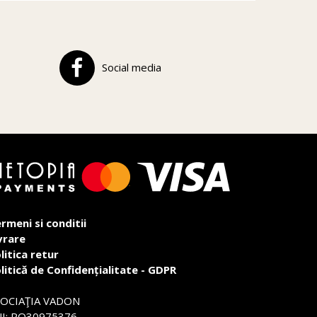
Social media
rmeni si conditii
vrare
litica retur
litică de Confidențialitate - GDPR
SOCIAŢIA VADON
I: RO30975376