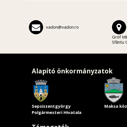
vadon@vadon.ro
Gróf Mi
Sfântu
Alapító önkormányzatok
Sepsiszentgyörgy
Maksa köz
Polgármesteri Hivatala