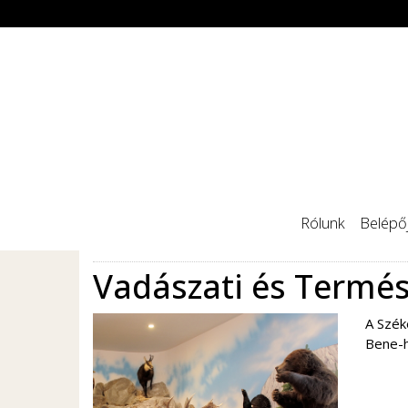
Rólunk
Belépőj
Vadászati és Term
A Szék
Bene-h