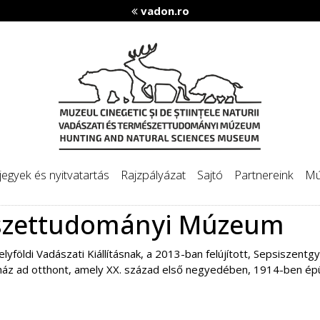
vadon.ro
egyek és nyitvatartás
Rajzpályázat
Sajtó
Partnereink
Mú
észettudományi Múzeum
elyföldi Vadászati Kiállításnak, a 2013-ban felújított, Sepsisze
áz ad otthont, amely XX. század első negyedében, 1914-ben épü