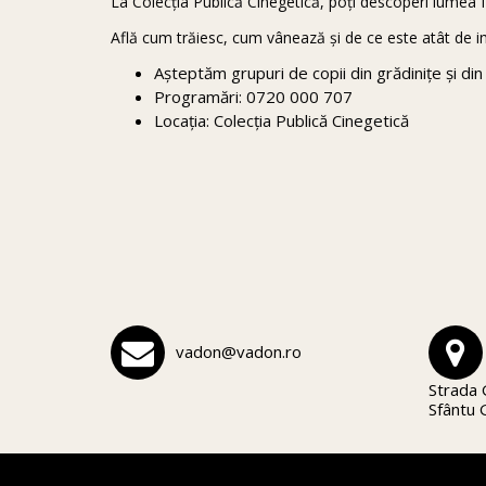
La Colecția Publică Cinegetică, poți descoperi lumea fa
Află cum trăiesc, cum vânează și de ce este atât de i
Așteptăm grupuri de copii din grădinițe și din
Programări: 0720 000 707
Locația: Colecția Publică Cinegetică
vadon@vadon.ro
Strada 
Sfântu