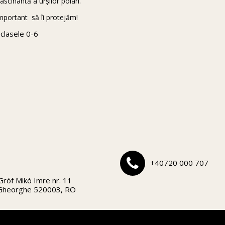
scinantă a urșilor polari.
mportant să îi protejăm!
 clasele 0-6
+40720 000 707
Gróf Mikó Imre nr. 11
 Gheorghe 520003, RO