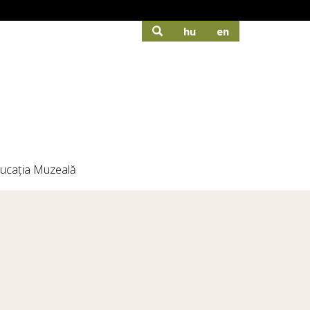
hu
en
ucația Muzeală